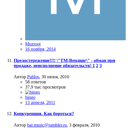
Muzroot
16 ноября, 2014
Предостережение!!!! \"ТМ-Вендинг\" - обман при
продаже, неисполнение обязательств!
1
2
3
Автор
Pablos
,
30 июня, 2010
58
ответов
37,9 тыс
просмотров
bingo
13 апреля, 2011
Конкуренция. Как бороться?
Автор
bar.music@rambler.ru
,
3 февраля, 2010