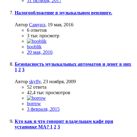
31 октября, 2017
Налогообложение в музыкальном вендинге.
Автор
Самуил
,
19 мая, 2016
6
ответов
3 тыс
просмотр
booblik
20 мая, 2016
Безопасность музыкальных автоматов и денег в них
1
2
3
Автор
skyfly
,
23 ноября, 2009
52
ответа
42,4 тыс
просмотров
borrow
3 февраля, 2015
Кто как и что говорит владельцам кафе при
установке МА?
1
2
3