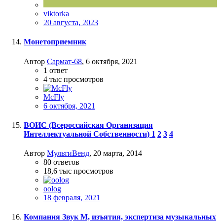
viktorka
20 августа, 2023
Монетоприемник
Автор
Сармат-68
,
6 октября, 2021
1
ответ
4 тыс
просмотров
McFly
6 октября, 2021
ВОИС (Всероссийская Организация
Интеллектуальной Собственности)
1
2
3
4
Автор
МультиВенд
,
20 марта, 2014
80
ответов
18,6 тыс
просмотров
oolog
18 февраля, 2021
Компания Звук М, изъятия, экспертиза музыкальных