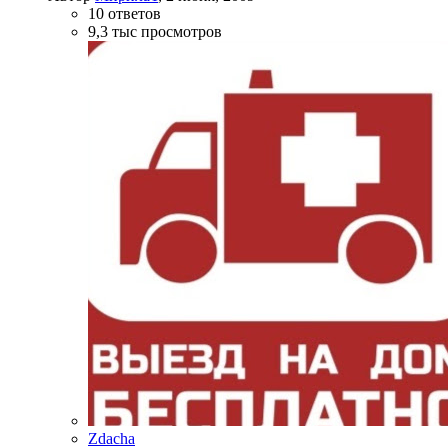
10
ответов
9,3 тыс
просмотров
Zdacha