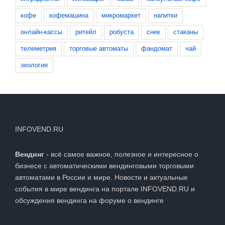
кофе
кофемашина
микромаркет
напитки
онлайн-кассы
ритейл
робуста
снек
стаканы
телеметрия
торговые автоматы
фандомат
чай
экология
INFOVEND.RU
Вендинг
- всё самое важное, полезное и интересное о
бизнесе с автоматическими вендинговыми торговыми
автоматами в России и мире. Новости и актуальные
события в мире вендинга на портале INFOVEND.RU и
обсуждения вендинга на
форуме о вендинге