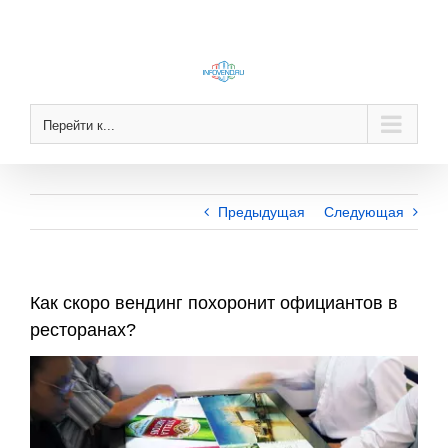
Skip
to
content
Перейти к...
Предыдущая
Следующая
Как скоро вендинг похоронит официантов в
ресторанах?
View
Larger
Image