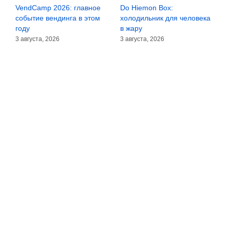
VendCamp 2026: главное
Do Hiemon Box:
С
за
событие вендинга в этом
холодильник для человека
з
году
в жару
3
3 августа, 2026
3 августа, 2026