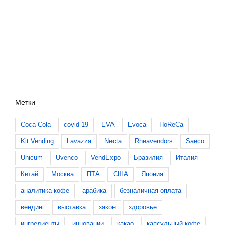
Метки
Coca-Cola
covid-19
EVA
Evoca
HoReCa
Kit Vending
Lavazza
Necta
Rheavendors
Saeco
Unicum
Uvenco
VendExpo
Бразилия
Италия
Китай
Москва
ПТА
США
Япония
аналитика кофе
арабика
безналичная оплата
вендинг
выставка
закон
здоровье
ингредиенты
инновации
какао
капсульный кофе