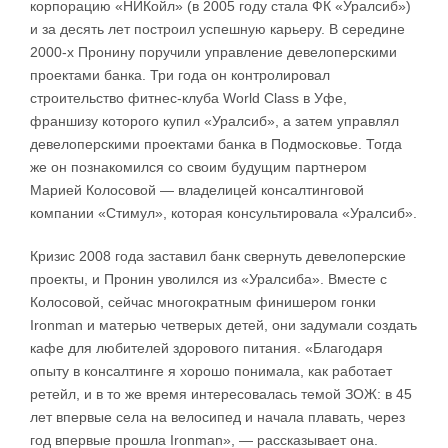
корпорацию «НИКойл» (в 2005 году стала ФК «Уралсиб»)
и за десять лет построил успешную карьеру. В середине
2000-х Пронину поручили управление девелоперскими
проектами банка. Три года он контролировал
строительство фитнес-клуба World Class в Уфе,
франшизу которого купил «Уралсиб», а затем управлял
девелоперскими проектами банка в Подмосковье. Тогда
же он познакомился со своим будущим партнером
Марией Колосовой — владелицей консалтинговой
компании «Стимул», которая консультировала «Уралсиб».
Кризис 2008 года заставил банк свернуть девелоперские
проекты, и Пронин уволился из «Уралсиба». Вместе с
Колосовой, сейчас многократным финишером гонки
Ironman и матерью четверых детей, они задумали создать
кафе для любителей здорового питания. «Благодаря
опыту в консалтинге я хорошо понимала, как работает
ретейл, и в то же время интересовалась темой ЗОЖ: в 45
лет впервые села на велосипед и начала плавать, через
год впервые прошла Ironman», — рассказывает она.