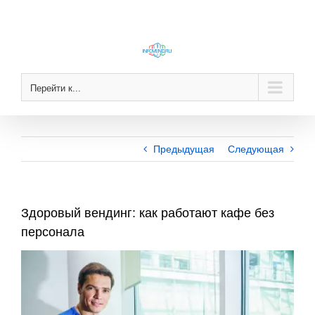
Skip
to
content
Перейти к...
Предыдущая
Следующая
Здоровый вендинг: как работают кафе без
персонала
View
Larger
Image