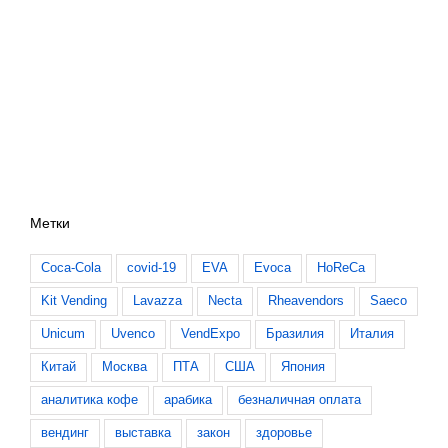
Метки
Coca-Cola
covid-19
EVA
Evoca
HoReCa
Kit Vending
Lavazza
Necta
Rheavendors
Saeco
Unicum
Uvenco
VendExpo
Бразилия
Италия
Китай
Москва
ПТА
США
Япония
аналитика кофе
арабика
безналичная оплата
вендинг
выставка
закон
здоровье