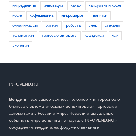
ингредиенты
инновации
какао
капсульный кофе
кофе
кофемашина
микромаркет
напитки
онлайн-кассы
ритейл
робуста
снек
стаканы
телеметрия
торговые автоматы
фандомат
чай
экология
INFOVEND.RU
Вендинг
- всё самое важное, полезное и интересное о
бизнесе с автоматическими вендинговыми торговыми
автоматами в России и мире. Новости и актуальные
события в мире вендинга на портале INFOVEND.RU и
обсуждения вендинга на
форуме о вендинге