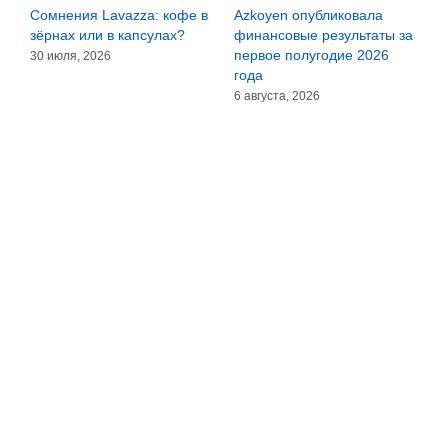
Сомнения Lavazza: кофе в
Azkoyen опубликовала
L
а
зёрнах или в капсулах?
финансовые результаты за
м
первое полугодие 2026
п
30 июля, 2026
года
5
6 августа, 2026