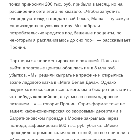
точки приносили 200 тыс. руб. прибыли в месяц, но на
расширение сети этого не хватало. «Чтобы запустить
очередную точку, я продал свой Lexus, Маша — ту самую
«производственную» квартиру. Мы набрали
потребительских кредитов под бешеные проценты, по
некоторым я расплачиваюсь до сих пор», — рассказывает
Пронин.
Партнеры экспериментировали с локацией. Попытка
выйти в торговые центры обошлась им в 3 млн руб.
убытков. «Мы решили сыграть на трафике и открылись
возле ледового катка в «Мега Белая Дача». Однако
людям хотелось согреться алкоголем и быстро проглотить
что-нибудь калорийное, а тут мы со своим здоровым
питанием…» — говорит Пронин. Стрит-формат тоже не
зашел: кафе-кондитерская со здоровыми десертами в
Багратионовском проезде в Москве закрылась через
полгода, зафиксировав 600 тыс. руб. убытка. «Мимо
проходило огромное количество людей, но все они шли в
«Ашан», а это совсем не наша целевая аудитория», —