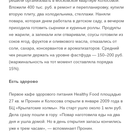
решили организовать в московской квартире Колосовой.
Вложили 400 тыс. руб. в ремонт и перепланировку, купили
вторую плиту, два холодильника, стеллажи. Наняли
повара, которая днем работала в детском саду, а вечером
приходила готовить сырники и куриные роллы. Продукты
не жарили, а запекали или отваривали, соусы готовили из
соков ягод, фруктов и оливкового масла, отказались от
соли, сахара, консервантов и ароматизаторов. Средний
чек решили держать на уровне фастфуда — 150–200 руб.
(маржинальность на тот момент составляла порядка
15%).
Есть здорово
Первое кафе здорового питания Healthy Food площадью
27 кв. м Пронин и Колосова открыли в январе 2009 года в
БЦ «Крылатские холмы». На старт ушло около 1 млн руб.
Дела сразу пошли в гору. «Повар наготовила еды на два
дня и ушла домой. Но в день открытия запасы кончились
уже к трем часам», — вспоминает Пронин.