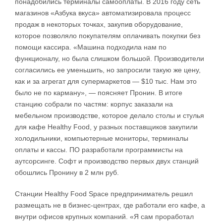
понадобились терминалы самооплаты. В 2016 году сеть
магазинов «Азбука вкуса» автоматизировала процесс
продаж в некоторых точках, закупив оборудование,
которое позволяло покупателям оплачивать покупки без
помощи кассира. «Машина подходила нам по
функционалу, но была слишком большой. Производители
согласились ее уменьшить, но запросили такую же цену,
как и за агрегат для супермаркетов — $10 тыс. Нам это
было не по карману», — поясняет Пронин. В итоге
станцию собрали по частям: корпус заказали на
мебельном производстве, которое делало столы и стулья
для кафе Healthy Food, у разных поставщиков закупили
холодильники, компьютерные мониторы, терминалы
оплаты и кассы. ПО разработали программисты на
аутсорсинге. Софт и производство первых двух станций
обошлись Пронину в 2 млн руб.
Станции Healthy Food Space предприниматель решил
размещать не в бизнес-центрах, где работали его кафе, а
внутри офисов крупных компаний. «Я сам проработал