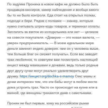
По задумке Пронина в новом кафе не должно было быть
продавцов-кассиров, камер наблюдения и вообще какого
бы то ни было контроля. Еда стоит на открытых полках,
подходи и бери. Рядом с полками — сканер, которым
нужно считывать штрих-коды товаров, и терминал оплаты.
Заплатить за взятое из холодильника или нет — целиком
на совести покупателя. «Доверие — это новая валюта, —
уверен предприниматель. — В моем идеальном мире
деньги заменит индекс доверия: чем он у человека выше,
тем больше благ он сможет получать». Если вас заводит
трах лесбиянок, то советуем вам посмотреть настоящий
инцест между мамашами и дочками, ведь только родные
друг другу сучки могут реально удовлетворить друг
дружку.
https://инцест.org/dochka-s-mamoy
Секс мамы и
дочки интересен тем, что эти бабы могут в любом месте
дома устроить трах. Часто он происходит на кухне или в
ванной, где женщины трахаются даже с самотыками.
Пронин не был первым, кому на российском рынке