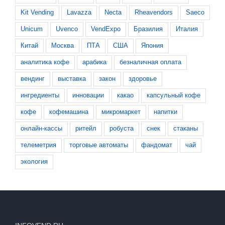
Kit Vending
Lavazza
Necta
Rheavendors
Saeco
Unicum
Uvenco
VendExpo
Бразилия
Италия
Китай
Москва
ПТА
США
Япония
аналитика кофе
арабика
безналичная оплата
вендинг
выставка
закон
здоровье
ингредиенты
инновации
какао
капсульный кофе
кофе
кофемашина
микромаркет
напитки
онлайн-кассы
ритейл
робуста
снек
стаканы
телеметрия
торговые автоматы
фандомат
чай
экология