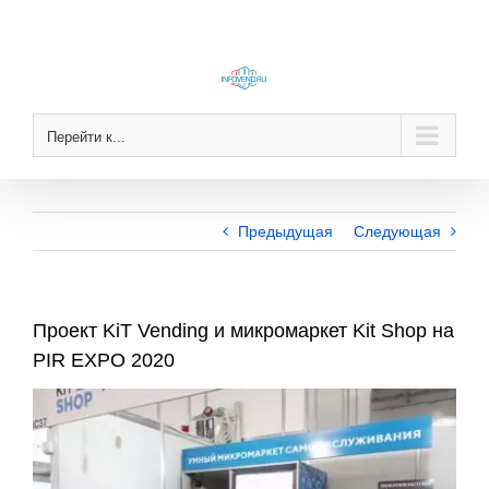
Skip
to
content
Перейти к...
Предыдущая
Следующая
Проект KiT Vending и микромаркет Kit Shop на
PIR EXPO 2020
View
Larger
Image