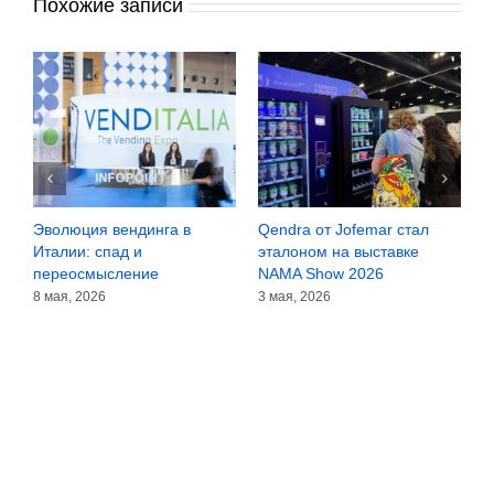
Похожие записи
Эволюция вендинга в
Qendra от Jofemar стал
V
Италии: спад и
эталоном на выставке
в
переосмысление
NAMA Show 2026
р
8 мая, 2026
3 мая, 2026
8