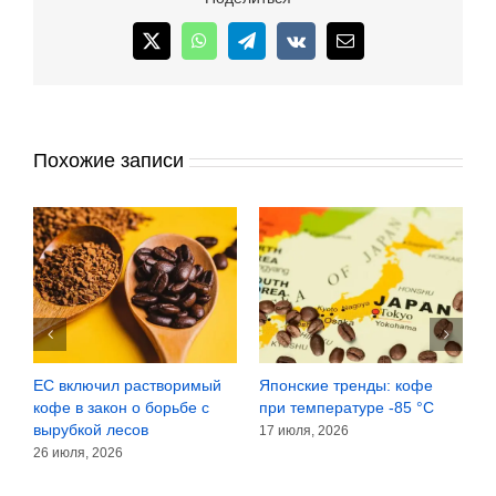
X
WhatsApp
Telegram
Vk
Email
Похожие записи
кие тренды: кофе
Объёмы продаж
Сомнения La
мпературе -85 °C
бутилированной воды
зёрнах или 
превысили 51,3 миллиарда
, 2026
30 июля, 2026
долларов
8 июля, 2026