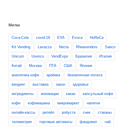
Метки
Coca-Cola
covid-19
EVA
Evoca
HoReCa
Kit Vending
Lavazza
Necta
Rheavendors
Saeco
Unicum
Uvenco
VendExpo
Бразилия
Италия
Китай
Москва
ПТА
США
Япония
аналитика кофе
арабика
безналичная оплата
вендинг
выставка
закон
здоровье
ингредиенты
инновации
какао
капсульный кофе
кофе
кофемашина
микромаркет
напитки
онлайн-кассы
ритейл
робуста
снек
стаканы
телеметрия
торговые автоматы
фандомат
чай