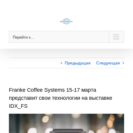
Skip
to
content
Перейти к...
Предыдущая
Следующая
Franke Coffee Systems 15-17 марта
представит свои технологии на выставке
IDX_FS
View
Larger
Image