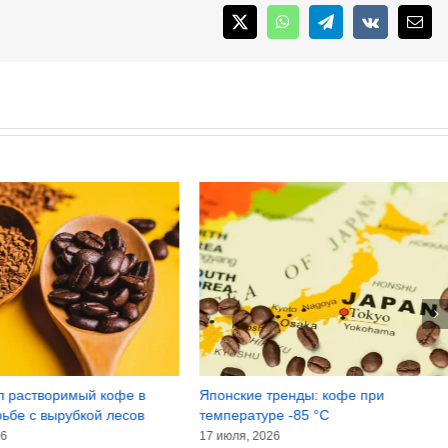
X
WhatsApp
Telegram
Vk
Emai
л растворимый кофе в
Японские тренды: кофе при
рьбе с вырубкой лесов
температуре -85 °C
26
17 июля, 2026