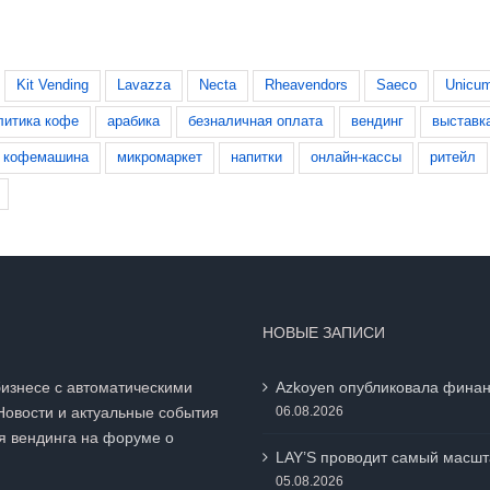
Kit Vending
Lavazza
Necta
Rheavendors
Saeco
Unicu
литика кофе
арабика
безналичная оплата
вендинг
выставк
кофемашина
микромаркет
напитки
онлайн-кассы
ритейл
НОВЫЕ ЗАПИСИ
бизнесе с автоматическими
Azkoyen опубликовала финан
Новости и актуальные события
06.08.2026
я вендинга на
форуме о
LAY’S проводит самый масшт
05.08.2026