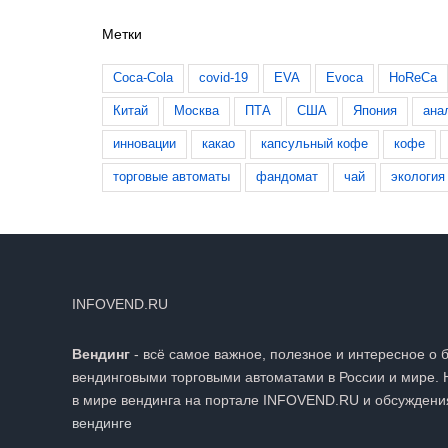
Метки
Coca-Cola
covid-19
EVA
Evoca
HoReCa
Китай
Москва
ПТА
США
Япония
ана
инновации
какао
капсульный кофе
кофе
торговые автоматы
фандомат
чай
экология
INFOVEND.RU
Вендинг
- всё самое важное, полезное и интересное о 
вендинговыми торговыми автоматами в России и мире. 
в мире вендинга на портале INFOVEND.RU и обсуждени
вендинге