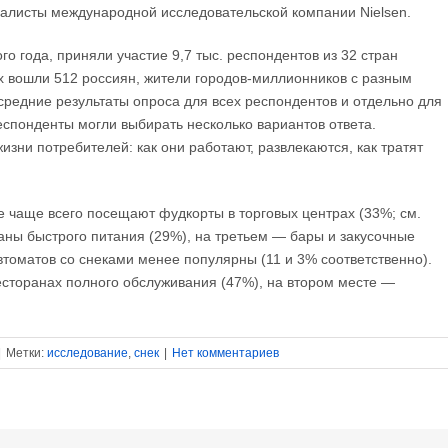
алисты международной исследовательской компании Nielsen.
го года, приняли участие 9,7 тыс. респондентов из 32 стран
ых вошли 512 россиян, жители городов-миллионников с разным
средние результаты опроса для всех респондентов и отдельно для
респонденты могли выбирать несколько вариантов ответа.
изни потребителей: как они работают, развлекаются, как тратят
е чаще всего посещают фудкорты в торговых центрах (33%; см.
аны быстрого питания (29%), на третьем — бары и закусочные
втоматов со снеками менее популярны (11 и 3% соответственно).
есторанах полного обслуживания (47%), на втором месте —
|
Метки:
исследование
,
снек
|
Нет комментариев