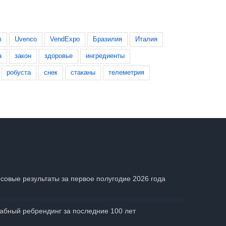
8 июля, 2026
m
Uvenco
VendExpo
Бразилия
Италия
а
закон
здоровье
ингредиенты
робуста
снек
стаканы
телеметрия
совые результаты за первое полугодие 2026 года
абный ребрендинг за последние 100 лет