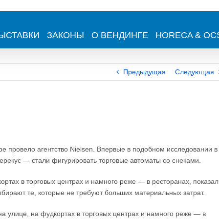
ЫСТАВКИ
ЗАКОНЫ
О ВЕНДИНГЕ
HORECA & OC
Предыдущая
Следующая
ре провело агентство Nielsen. Впервые в подобном исследовании в
ерекус — стали фигурировать торговые автоматы со снеками.
кортах в торговых центрах и намного реже — в ресторанах, показал
выбирают те, которые не требуют больших материальных затрат.
на улице, на фудкортах в торговых центрах и намного реже — в