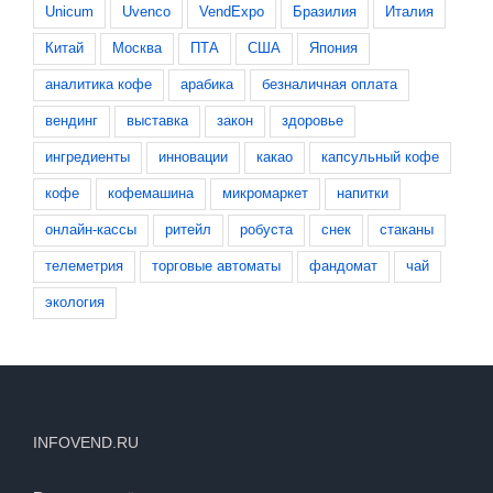
Unicum
Uvenco
VendExpo
Бразилия
Италия
Китай
Москва
ПТА
США
Япония
аналитика кофе
арабика
безналичная оплата
вендинг
выставка
закон
здоровье
ингредиенты
инновации
какао
капсульный кофе
кофе
кофемашина
микромаркет
напитки
онлайн-кассы
ритейл
робуста
снек
стаканы
телеметрия
торговые автоматы
фандомат
чай
экология
INFOVEND.RU