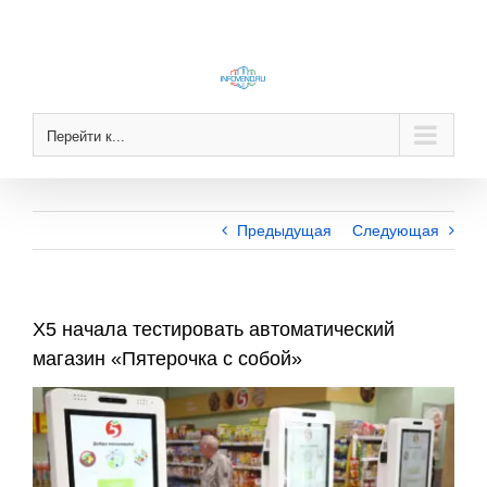
Skip
to
content
Перейти к...
Предыдущая
Следующая
X5 начала тестировать автоматический
магазин «Пятерочка с собой»
View
Larger
Image