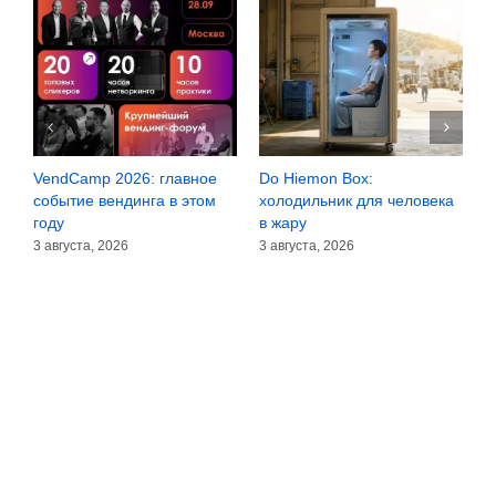
VendCamp 2026: главное
Do Hiemon Box:
С
за
событие вендинга в этом
холодильник для человека
з
году
в жару
3
3 августа, 2026
3 августа, 2026