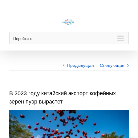
Skip
to
content
Перейти к...
Предыдущая
Следующая
В 2023 году китайский экспорт кофейных
зерен пуэр вырастет
View
Larger
Image