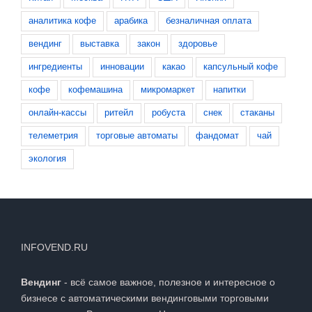
аналитика кофе
арабика
безналичная оплата
вендинг
выставка
закон
здоровье
ингредиенты
инновации
какао
капсульный кофе
кофе
кофемашина
микромаркет
напитки
онлайн-кассы
ритейл
робуста
снек
стаканы
телеметрия
торговые автоматы
фандомат
чай
экология
INFOVEND.RU
Вендинг
- всё самое важное, полезное и интересное о
бизнесе с автоматическими вендинговыми торговыми