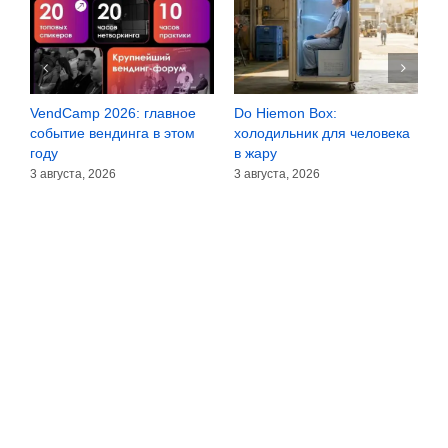
VendCamp 2026: главное
Do Hiemon Box:
С
за
событие вендинга в этом
холодильник для человека
з
году
в жару
3
3 августа, 2026
3 августа, 2026