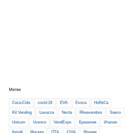
Метки
Coca-Cola
covid-19
EVA
Evoca
HoReCa
Kit Vending
Lavazza
Necta
Rheavendors
Saeco
Unicum
Uvenco
VendExpo
Бразилия
Италия
Китай
Москва
ПТА
США
Япония