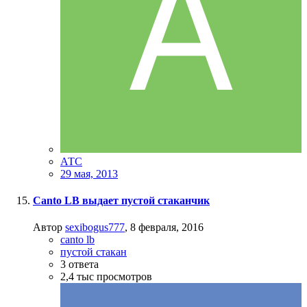
АТС
29 мая, 2013
Canto LB выдает пустой стаканчик
Автор
sexibogus777
,
8 февраля, 2016
canto lb
пустой стакан
3
ответа
2,4 тыс
просмотров