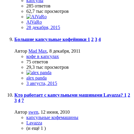
капсулы
285
ответов
62,7 тыс
просмотров
AlVaRo
28 декабря, 2015
Большие капсульные кофейники
1
2
3
4
Автор
Mad Max
,
8 декабря, 2011
кофе в капсулах
75
ответов
29,3 тыс
просмотров
alex panda
3 августа, 2015
Кто работает с капсульными машинами Lavazza?
1
2
3
4
7
Автор
swen
,
12 июня, 2010
капсульные кофемашины
Lavazza
(и ещё 1 )