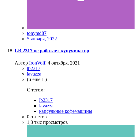
tonymd87
5 января, 2022
LB 2317 не работает купучинатор
Автор
IronVolf
,
4 октября, 2021
lb2317
lavazza
(и ещё 1 )
C тегом:
lb2317
lavazza
капсульные кофемашины
0
ответов
1,3 тыс
просмотров