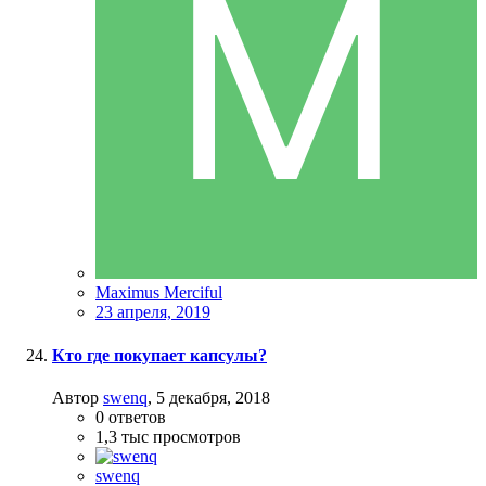
Maximus Merciful
23 апреля, 2019
Кто где покупает капсулы?
Автор
swenq
,
5 декабря, 2018
0
ответов
1,3 тыс
просмотров
swenq