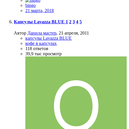
bingo
21 марта, 2018
Капсулы Lavazza BLUE
1
2
3
4
5
Автор
Данила мастер
,
21 апреля, 2011
капсулы Lavazza BLUE
кофе в капсулах
118
ответов
39,9 тыс
просмотр