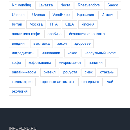
Coca-Cola
covid-19
EVA
Evoca
HoReCa
Kit Vending
Lavazza
Necta
Rheavendors
Saeco
Unicum
Uvenco
VendExpo
Бразилия
Италия
Китай
Москва
ПТА
США
Япония
аналитика кофе
арабика
безналичная оплата
вендинг
выставка
закон
здоровье
ингредиенты
инновации
какао
капсульный кофе
кофе
кофемашина
микромаркет
напитки
онлайн-кассы
ритейл
робуста
снек
стаканы
телеметрия
торговые автоматы
фандомат
чай
экология