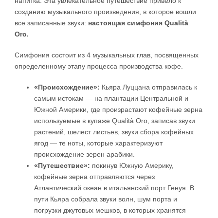
напитка. Эта увлекательное путешествие привело к
созданию музыкального произведения, в которое вошли
все записанные звуки:
настоящая симфония Qualità
Oro.
Симфония состоит из 4 музыкальных глав, посвященных
определенному этапу процесса производства кофе.
«Происхождение»:
Кьяра Луццана отправилась к
самым истокам — на плантации Центральной и
Южной Америки, где произрастают кофейные зерна
используемые в купаже Qualità Oro, записав звуки
растений, шелест листьев, звуки сбора кофейных
ягод — те ноты, которые характеризуют
происхождение зерен арабики.
«Путешествие»:
покинув Южную Америку,
кофейные зерна отправляются через
Атлантический океан в итальянский порт Генуя. В
пути Кьяра собрала звуки волн, шум порта и
погрузки джутовых мешков, в которых хранятся