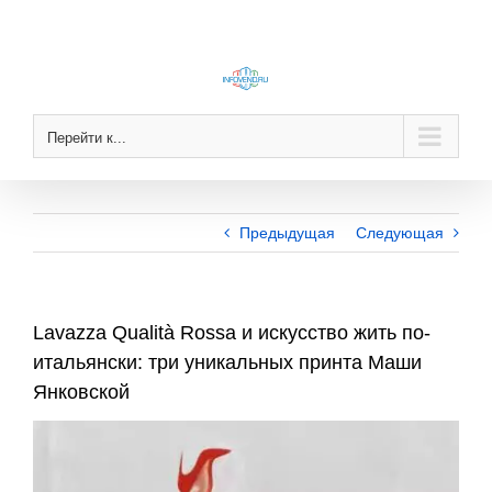
Skip
to
content
Перейти к...
Предыдущая
Следующая
Lavazza Qualità Rossa и искусство жить по-
итальянски: три уникальных принта Маши
Янковской
View
Larger
Image