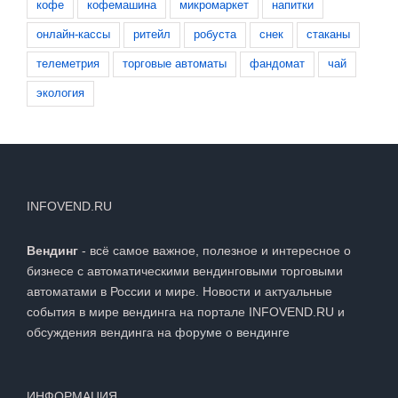
кофе
кофемашина
микромаркет
напитки
онлайн-кассы
ритейл
робуста
снек
стаканы
телеметрия
торговые автоматы
фандомат
чай
экология
INFOVEND.RU
Вендинг
- всё самое важное, полезное и интересное о
бизнесе с автоматическими вендинговыми торговыми
автоматами в России и мире. Новости и актуальные
события в мире вендинга на портале INFOVEND.RU и
обсуждения вендинга на
форуме о вендинге