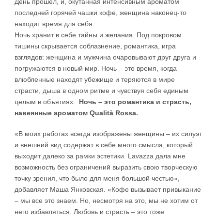
День прошел, и, окутанная интенсивным ароматом
последней горячей чашки кофе, женщина наконец-то
находит время для себя.
Ночь хранит в себе тайны и желания. Под покровом
тишины скрывается соблазнение, романтика, игра
взглядов: женщина и мужчина очаровывают друг друга и
погружаются в новый мир. Ночь – это время, когда
влюбленные находят убежище и теряются в мире
страсти, дыша в одном ритме и чувствуя себя единым
целым в объятиях.
Ночь – это романтика и страсть,
навеянные ароматом Qualità Rossa.
«В моих работах всегда изображены женщины – их силуэт
и внешний вид содержат в себе много смысла, который
выходит далеко за рамки эстетики. Lavazza дала мне
возможность без ограничений выразить свою творческую
точку зрения, что было для меня большой честью», —
добавляет Маша Янковская. «Кофе вызывает привыкание
– мы все это знаем. Но, несмотря на это, мы не хотим от
него избавляться. Любовь и страсть – это тоже