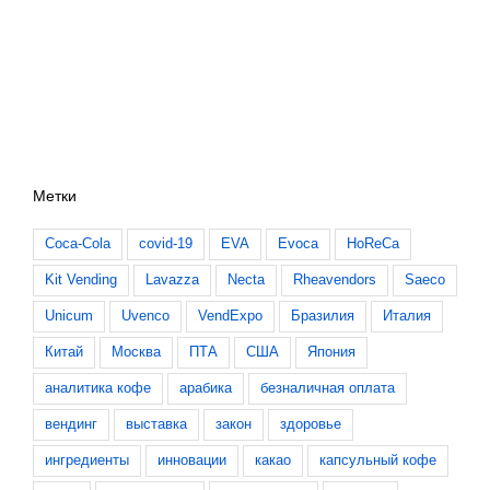
Метки
Coca-Cola
covid-19
EVA
Evoca
HoReCa
Kit Vending
Lavazza
Necta
Rheavendors
Saeco
Unicum
Uvenco
VendExpo
Бразилия
Италия
Китай
Москва
ПТА
США
Япония
аналитика кофе
арабика
безналичная оплата
вендинг
выставка
закон
здоровье
ингредиенты
инновации
какао
капсульный кофе