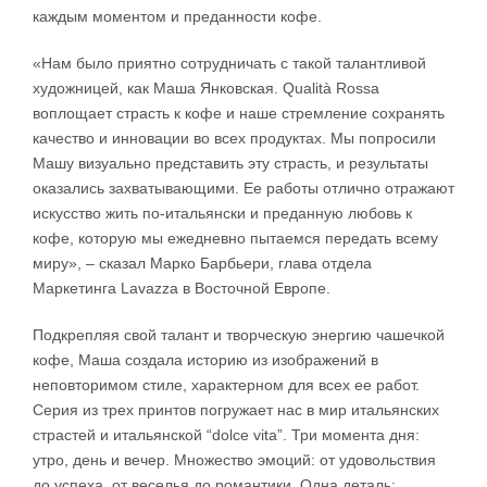
каждым моментом и преданности кофе.
«Нам было приятно сотрудничать с такой талантливой
художницей, как Маша Янковская. Qualità Rossa
воплощает страсть к кофе и наше стремление сохранять
качество и инновации во всех продуктах. Мы попросили
Машу визуально представить эту страсть, и результаты
оказались захватывающими. Ее работы отлично отражают
искусство жить по-итальянски и преданную любовь к
кофе, которую мы ежедневно пытаемся передать всему
миру», – сказал Марко Барбьери, глава отдела
Маркетинга Lavazza в Восточной Европе.
Подкрепляя свой талант и творческую энергию чашечкой
кофе, Маша создала историю из изображений в
неповторимом стиле, характерном для всех ее работ.
Серия из трех принтов погружает нас в мир итальянских
страстей и итальянской “dolce vita”. Три момента дня:
утро, день и вечер. Множество эмоций: от удовольствия
до успеха, от веселья до романтики. Одна деталь: